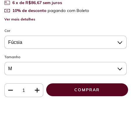
6
x de
R$86,67
sem juros
10% de desconto
pagando com Boleto
Ver mais detalhes
Cor
Tamanho
Meios de envio
ALTERAR CEP
Entregas para o CEP:
CALCULAR
Faça login
e use seus dados de entrega