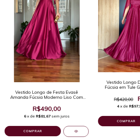
Vestido Longo D
Fúcsia em Tule G
Vestido Longo de Festa Evasê
Ca
Amanda Fúcsia Moderno Liso Com
R$420,00
Mangas e Saia com Camada
4
x de
R$97,
Assimétrica e Sofisticada.
R$490,00
6
x de
R$81,67
sem juros
COMPRAR
COMPRAR