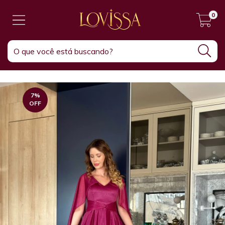
0
7
%
OFF