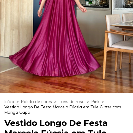
Início
>
Paleta de cores
>
Tons de rosa
>
Pink
>
Vestido Longo De Festa Marcela Fúcsia em Tule Glitter com
Manga Capa
Vestido Longo De Festa