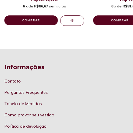
6
x de
R$86,67
sem juros
6
x de
R$81,
COMPRAR
COMPRAR
Informações
Contato
Perguntas Frequentes
Tabela de Medidas
Como provar seu vestido
Política de devolução