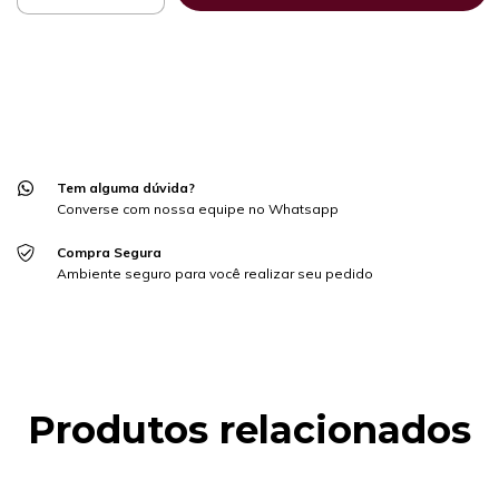
Meios de envio
ALTERAR CEP
Entregas para o CEP:
CALCULAR
Faça login
e use seus dados de entrega
Não sei meu CEP
Tem alguma dúvida?
Converse com nossa equipe no Whatsapp
Compra Segura
Ambiente seguro para você realizar seu pedido
Produtos relacionados