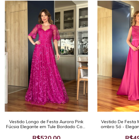
Vestido Longo de Festa Aurora Pink
Vestido De Festa 
Fúcsia Elegante em Tule Bordado Com
ombro Só - Elegan
Mangas 3/4
de Casamento e 
Sofist
R$520,00
R$49