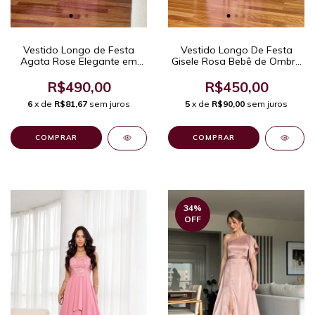
Vestido Longo de Festa
Vestido Longo De Festa
Agata Rose Elegante em
Gisele Rosa Bebê de Ombro
Tule Bordado Evasê de Um
Único com Laço e Fenda
Ombro Só
R$490,00
R$450,00
6
x de
R$81,67
sem juros
5
x de
R$90,00
sem juros
COMPRAR
COMPRAR
34
%
OFF