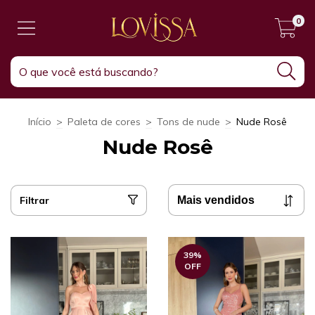
0
Início
>
Paleta de cores
>
Tons de nude
>
Nude Rosê
Nude Rosê
Filtrar
39
%
OFF