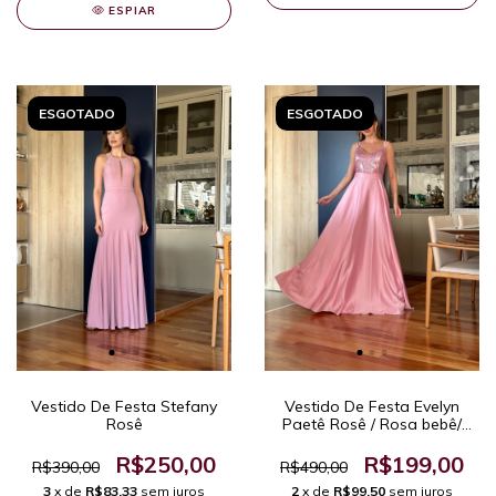
ESPIAR
ESGOTADO
ESGOTADO
Vestido De Festa Evelyn
Vestido De Festa Stefany
Paetê Rosê / Rosa bebê/
Rosê
Rosa clarinho
R$199,00
R$250,00
R$490,00
R$390,00
2
x de
R$99,50
sem juros
3
x de
R$83,33
sem juros