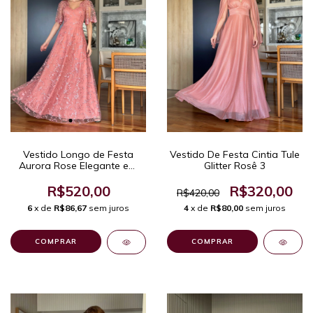
Vestido De Festa Cintia Tule
Vestido Longo de Festa
Glitter Rosê 3
Aurora Rose Elegante em
Tule Bordado Com Mangas
3/4
R$320,00
R$520,00
R$420,00
4
x de
R$80,00
sem juros
6
x de
R$86,67
sem juros
COMPRAR
COMPRAR