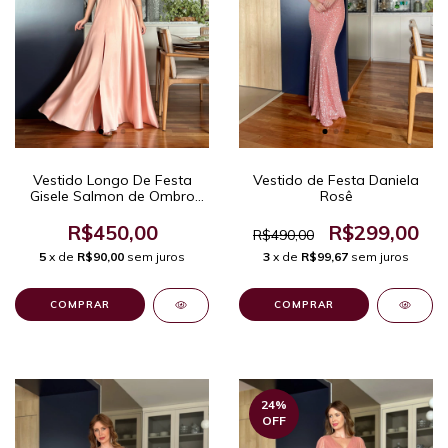
Vestido Longo De Festa
Vestido de Festa Daniela
Gisele Salmon de Ombro
Rosê
Único com Laço e Fenda
R$450,00
R$299,00
R$490,00
5
x de
R$90,00
sem juros
3
x de
R$99,67
sem juros
COMPRAR
COMPRAR
24
%
OFF