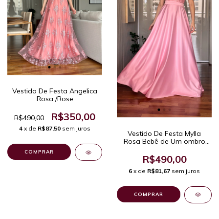
Vestido De Festa Angelica
Rosa /Rose
R$350,00
R$490,00
4
x de
R$87,50
sem juros
Vestido De Festa Mylla
Rosa Bebê de Um ombro
Só - Elegante para
COMPRAR
Madrinhas de Casamento e
R$490,00
Eventos Formais
6
x de
R$81,67
sem juros
Sofisticados.
COMPRAR