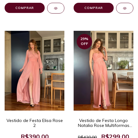
COMPRAR
COMPRAR
29
%
OFF
Vestido de Festa Elisa Rose
Vestido de Festa Longo
2
Natalia Rose Multiformas
de Tule Leve com Fenda
Sofisticado
R$390,00
R$299,00
R$420,00