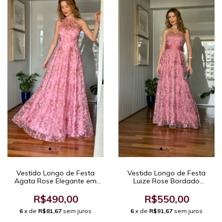
Vestido Longo de Festa
Vestido Longo de Festa
Luize Rose Bordado
Agata Rose Elegante em
Tomara que Caia Corselet
Tule Bordado Evasê de Um
Estruturado.
Ombro Só
R$550,00
R$490,00
6
x de
R$91,67
sem juros
6
x de
R$81,67
sem juros