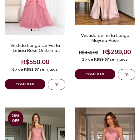
Vestido de festa Longo
Mayara Rose
Vestido Longo De Festa
Leticia Rose Ombro a
R$299,00
R$450,00
Ombro com Corpete
3
x de
R$99,67
sem juros
Bordado e Saia Fluida
R$550,00
6
x de
R$91,67
sem juros
COMPRAR
COMPRAR
29
%
OFF