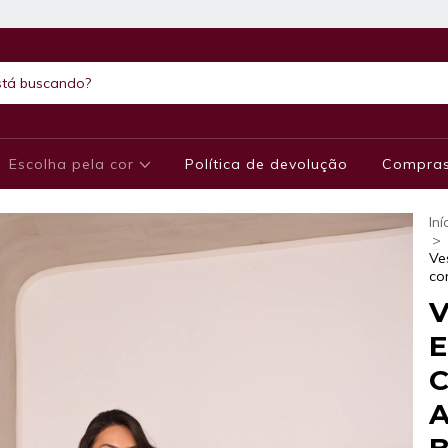
Escolha pela cor
Política de devolução
Compras
Iní
>
Ve
co
V
E
C
A