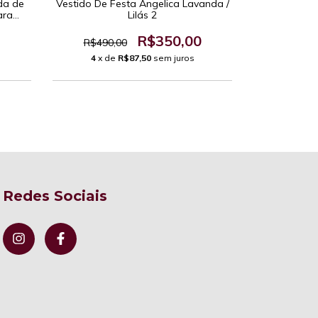
da de
Vestido De Festa Angelica Lavanda /
Vestido de f
ara
Lilás 2
entos
R$450,
R$350,00
R$490,00
3
x d
4
x de
R$87,50
sem juros
Redes Sociais