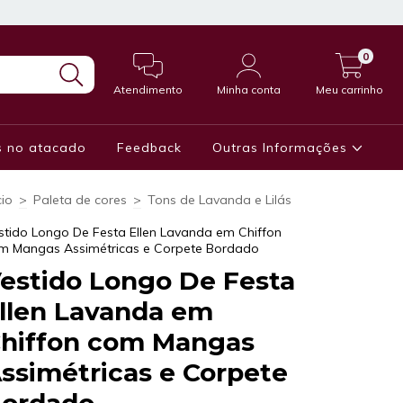
0
Atendimento
Minha conta
Meu carrinho
 no atacado
Feedback
Outras Informações
cio
>
Paleta de cores
>
Tons de Lavanda e Lilás
stido Longo De Festa Ellen Lavanda em Chiffon
m Mangas Assimétricas e Corpete Bordado
estido Longo De Festa
llen Lavanda em
hiffon com Mangas
ssimétricas e Corpete