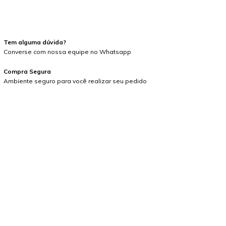
a login
e use seus dados de entrega
o sei meu CEP
Tem alguma dúvida?
Converse com nossa equipe no Whatsapp
Compra Segura
Ambiente seguro para você realizar seu pedido