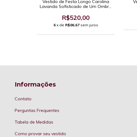
isa Lilas
Vestido de Festa Longo Carolina
Ve
Lavanda Sofisticado de Um Ombro
Só com Capa e Saia em Chiffon
90,00
com Cauda Frontal Assimétrica
R$520,00
 juros
6
x de
R$86,67
sem juros
Informações
Contato
Perguntas Frequentes
Tabela de Medidas
Como provar seu vestido