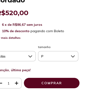
ordado
R$520,00
6
x de
R$86,67
sem juros
10% de desconto
pagando com Boleto
 mais detalhes
tamanho
enção, última peça!
Meios de envio
ALTERAR CEP
regas para o CEP:
CALCULAR