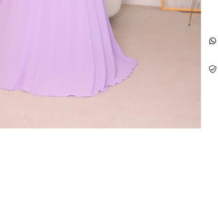
Faç
Nã