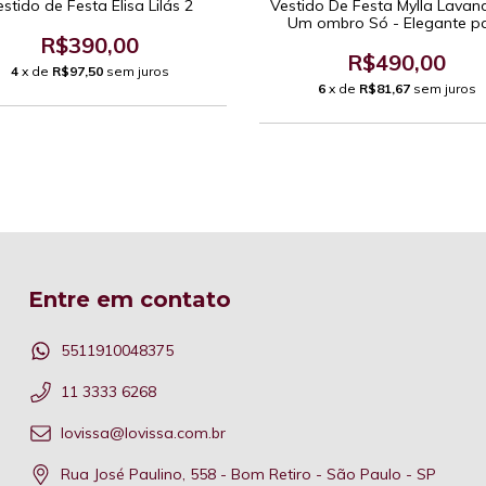
stido de Festa Elisa Lilás 2
Vestido De Festa Mylla Lavan
Um ombro Só - Elegante p
Madrinhas de Casamento e Ev
R$390,00
Formais Sofisticados.
R$490,00
4
x de
R$97,50
sem juros
6
x de
R$81,67
sem juros
Entre em contato
5511910048375
11 3333 6268
lovissa@lovissa.com.br
Rua José Paulino, 558 - Bom Retiro - São Paulo - SP