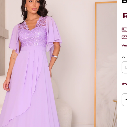
B
Ver
cor
At
Ent