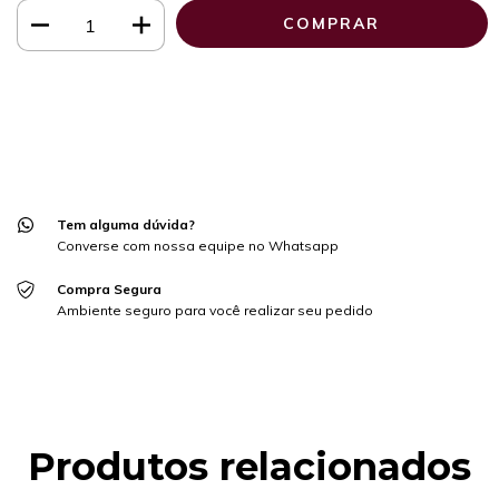
Meios de envio
ALTERAR CEP
Entregas para o CEP:
CALCULAR
Faça login
e use seus dados de entrega
Não sei meu CEP
Tem alguma dúvida?
Converse com nossa equipe no Whatsapp
Compra Segura
Ambiente seguro para você realizar seu pedido
Produtos relacionados