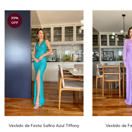
39
%
OFF
Vestido de Festa Safira Azul Tiffany
Vestido de Fes