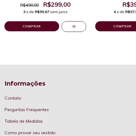
R$299,00
R$39
R$490,00
3
x de
R$99,67
sem juros
4
x de
R$97,
COMPRAR
COMPRAR
Informações
Contato
Perguntas Frequentes
Tabela de Medidas
Como provar seu vestido