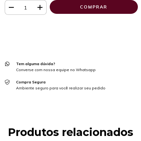
Meios de envio
ALTERAR CEP
Entregas para o CEP:
CALCULAR
Faça login
e use seus dados de entrega
Não sei meu CEP
Tem alguma dúvida?
Converse com nossa equipe no Whatsapp
Compra Segura
Ambiente seguro para você realizar seu pedido
Produtos relacionados