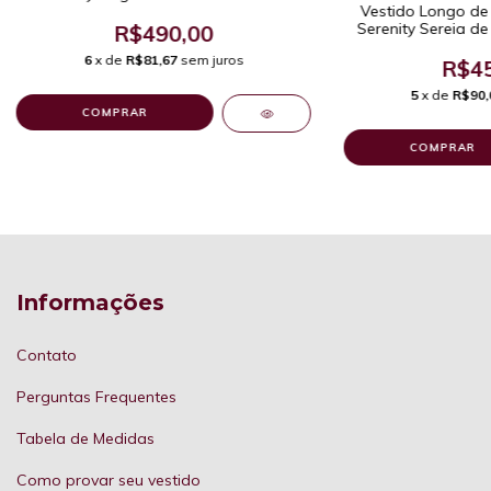
Vestido Longo de 
Evasê de Um Ombro Só
Serenity Sereia de
R$490,00
Pregas e Decot
6
x de
R$81,67
sem juros
R$45
5
x de
R$90,
COMPRAR
COMPRAR
Informações
Contato
Perguntas Frequentes
Tabela de Medidas
Como provar seu vestido