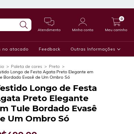
0
Atendimento
Minha conta
Meu carrinho
 no atacado
Feedback
Outras Informações
cio
>
Paleta de cores
>
Preto
>
stido Longo de Festa Agata Preto Elegante em
le Bordado Evasê de Um Ombro Só
estido Longo de Festa
gata Preto Elegante
m Tule Bordado Evasê
e Um Ombro Só