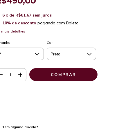
R$490,00
6
x de
R$81,67
sem juros
10% de desconto
pagando com Boleto
 mais detalhes
manho
Cor
Meios de envio
ALTERAR CEP
regas para o CEP:
CALCULAR
a login
e use seus dados de entrega
o sei meu CEP
Tem alguma dúvida?