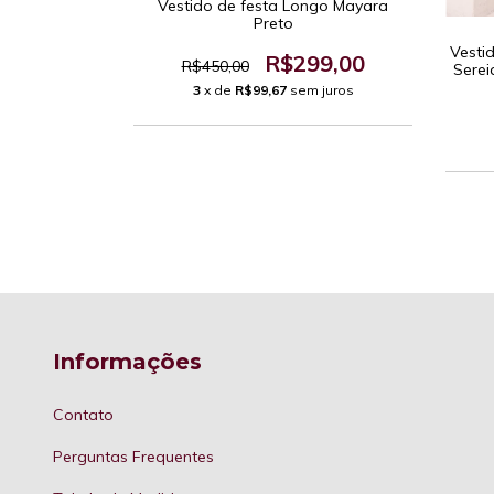
go Natalia
Vestido de festa Longo Mayara
ule Leve com
Preto
cado
Vesti
99,00
R$299,00
R$450,00
Serei
 juros
3
x de
R$99,67
sem juros
Informações
Contato
Perguntas Frequentes