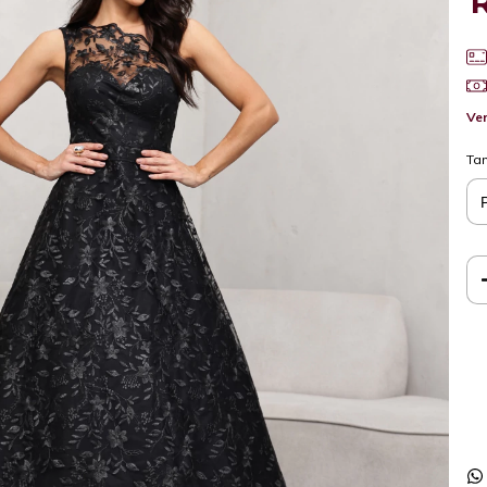
Ver
Ta
Ent
Faç
Nã