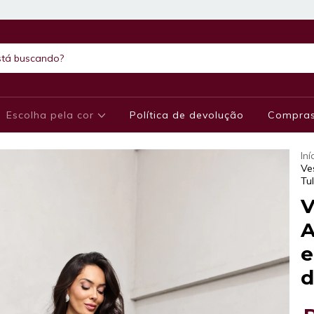
Escolha pela cor
Política de devolução
Compras
Iní
Ve
Tu
V
A
e
d