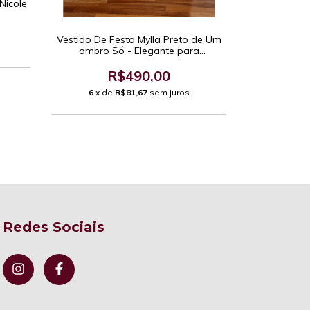
Nicole
Vestido Lon
Vestido De Festa Mylla Preto de Um
com Drape
ombro Só - Elegante para
Madrinhas de Casamento e Eventos
Formais Sofisticados.
R$490,00
6
x d
6
x de
R$81,67
sem juros
Redes Sociais