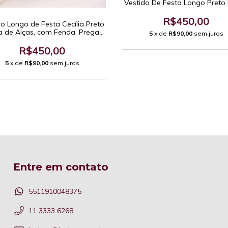
Vestido De Festa Longo Preto 
R$450,00
do Longo de Festa Cecília Preto
a de Alças, com Fenda, Pregas
5
x de
R$90,00
sem juros
e Decote em V Moderno.
R$450,00
5
x de
R$90,00
sem juros
Entre em contato
5511910048375
11 3333 6268