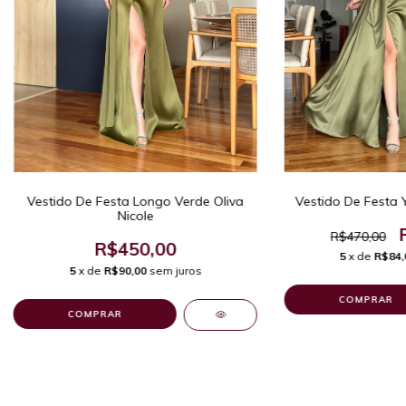
Vestido De Festa 
Vestido De Festa Longo Verde Oliva
Nicole
R$470,00
R$450,00
5
x de
R$84,
5
x de
R$90,00
sem juros
COMPRAR
COMPRAR