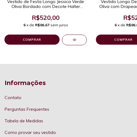
Vestido de Festa Longo Jessica Verde
Vestido Longo De 
Oliva Bordado com Decote Halter
Oliva com Drapead
Moderno e Refinado. Ideal para Mães
Eleg
de Noivas (o), Madrinhas, Convidadas.
R$520,00
R$52
6
x de
R$86,67
sem juros
6
x de
R$86,
COMPRAR
COMPRAR
Informações
Contato
Perguntas Frequentes
Tabela de Medidas
Como provar seu vestido