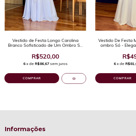
Vestido de Festa Longo Carolina
Vestido De Festa 
Branco Sofisticado de Um Ombro Só
ombro Só - Elega
com Capa e Saia em Chiffon com
Eventos Formai
Cauda Frontal Assimétrica
R$520,00
R$49
6
x de
R$86,67
sem juros
6
x de
R$81,
COMPRAR
COMPRAR
Informações