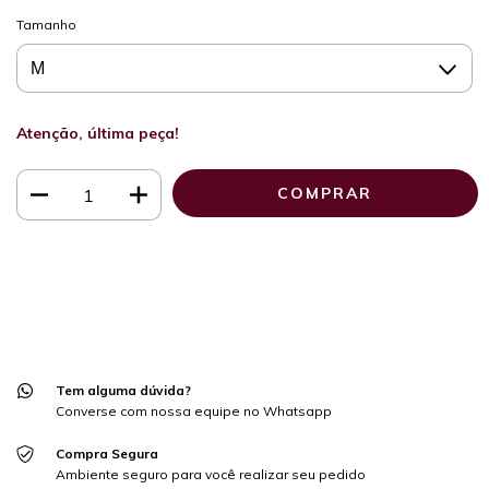
Tamanho
Atenção, última peça!
Meios de envio
ALTERAR CEP
Entregas para o CEP:
CALCULAR
Faça login
e use seus dados de entrega
Não sei meu CEP
Tem alguma dúvida?
Converse com nossa equipe no Whatsapp
Compra Segura
Ambiente seguro para você realizar seu pedido