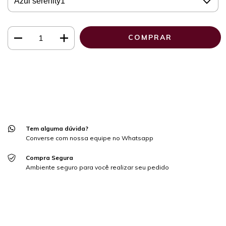
Meios de envio
ALTERAR CEP
Entregas para o CEP:
CALCULAR
Faça login
e use seus dados de entrega
Não sei meu CEP
Tem alguma dúvida?
Converse com nossa equipe no Whatsapp
Compra Segura
Ambiente seguro para você realizar seu pedido