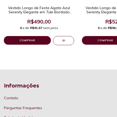
Vestido Longo de 
Vestido Longo de Festa Agata Azul
Serenity Elegant
Serenity Elegante em Tule Bordado
Com Man
Evasê de Um Ombro Só
R$52
R$490,00
6
x de
R$86,
6
x de
R$81,67
sem juros
COMPRAR
COMPRAR
Informações
Contato
Perguntas Frequentes