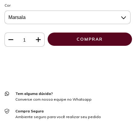
Cor
Meios de envio
ALTERAR CEP
Entregas para o CEP:
CALCULAR
Faça login
e use seus dados de entrega
Não sei meu CEP
Tem alguma dúvida?
Converse com nossa equipe no Whatsapp
Compra Segura
Ambiente seguro para você realizar seu pedido