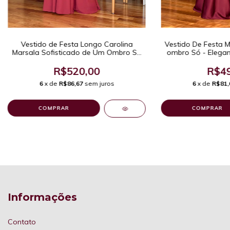
Vestido De Festa M
Vestido de Festa Longo Carolina
ombro Só - Elegan
Marsala Sofisticado de Um Ombro Só
de Casamento e 
com Capa e Saia em Chiffon com
Sofist
Cauda Frontal Assimétrica
R$49
R$520,00
6
x de
R$81,
6
x de
R$86,67
sem juros
COMPRAR
COMPRAR
Informações
Contato