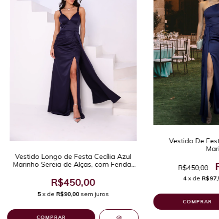
Vestido De Fest
Mar
Vestido Longo de Festa Cecília Azul
Marinho Sereia de Alças, com Fenda,
R$450,00
Pregas e Decote em V Moderno.
4
x de
R$97,
R$450,00
5
x de
R$90,00
sem juros
COMPRAR
COMPRAR