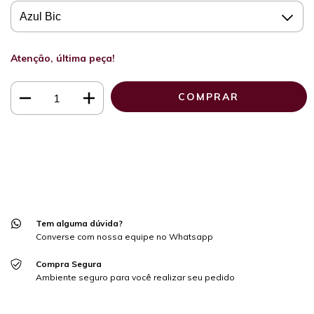
Atenção, última peça!
Meios de envio
ALTERAR CEP
Entregas para o CEP:
CALCULAR
Faça login
e use seus dados de entrega
Não sei meu CEP
Tem alguma dúvida?
Converse com nossa equipe no Whatsapp
Compra Segura
Ambiente seguro para você realizar seu pedido