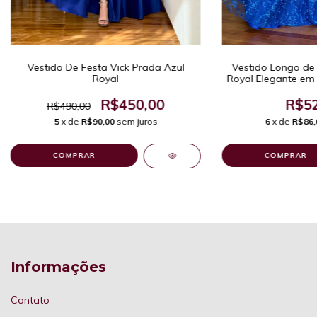
Vestido De Festa Vick Prada Azul
Vestido Longo de 
Royal
Royal Elegante em
Manga
R$450,00
R$52
R$490,00
5
x de
R$90,00
sem juros
6
x de
R$86,
COMPRAR
COMPRAR
Informações
Contato