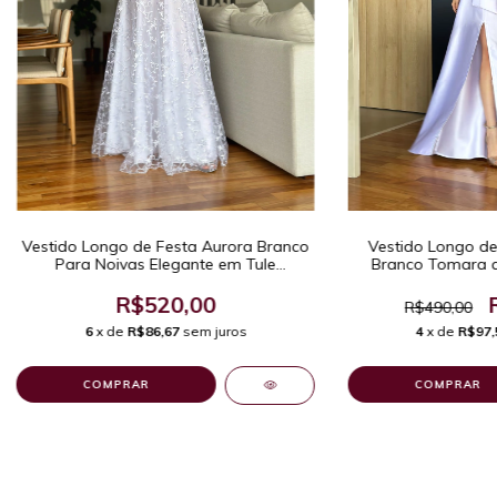
Vestido Longo de
Vestido Longo de Festa Aurora Branco
Branco Tomara q
Para Noivas Elegante em Tule
Estrut
Bordado Com Mangas 3/4
R$520,00
R$490,00
4
x de
R$97,
6
x de
R$86,67
sem juros
COMPRAR
COMPRAR